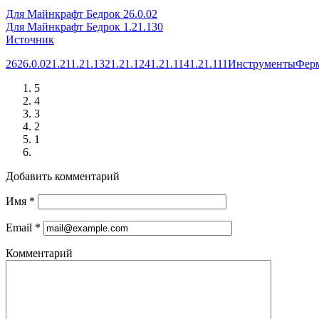
Для Майнкрафт Бедрок 26.0.02
Для Майнкрафт Бедрок 1.21.130
Источник
26
26.0.02
1.21
1.21.132
1.21.124
1.21.114
1.21.111
Инструменты
Фер
5
4
3
2
1
Добавить комментарий
Имя
*
Email
*
Комментарий