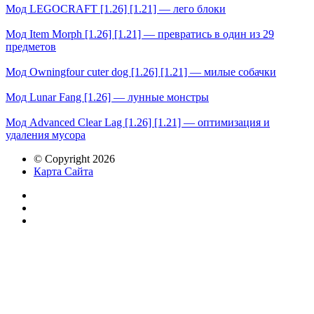
Мод LEGOCRAFT [1.26] [1.21] — лего блоки
Мод Item Morph [1.26] [1.21] — превратись в один из 29
предметов
Мод Owningfour cuter dog [1.26] [1.21] — милые собачки
Мод Lunar Fang [1.26] — лунные монстры
Мод Advanced Clear Lag [1.26] [1.21] — оптимизация и
удаления мусора
© Copyright 2026
Карта Сайта