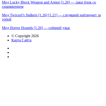
Мод Lucky Block Weapon and Armor [1.26] — лаки блок со
снаряжением
Мод Twixxel’s Stalkers [1.26] [1.21] — cледящий наблюдает за
тобой
Мод Horror Hounds [1.26] — собачий ужас
© Copyright 2026
Карта Сайта