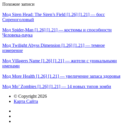
Похожие записи
Мод Siren Head: The Siren’s Field [1.26] [1.21] — босс
Сиреноголовый
Мод Spider-Man [1.26] [1.21] — костюмы и способности
Человека-паука
Мод Twilight Abyss Dimension [1.26] [1.21] — темное
измерение
Мод Villagers Name [1.26] [1.21] — жители с уникальными
именами
Мод More Health [1.26] [1.21] — увеличение запаса здоровья
Мод Mo’ Zombies [1.26] [1.21] — 14 новых типов зомби
© Copyright 2026
Карта Сайта