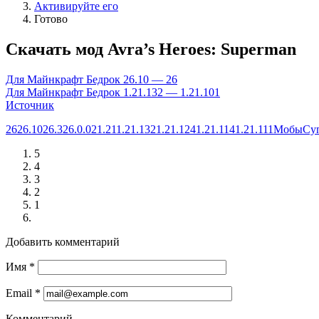
Активируйте его
Готово
Скачать мод Avra’s Heroes: Superman
Для Майнкрафт Бедрок 26.10 — 26
Для Майнкрафт Бедрок 1.21.132 — 1.21.101
Источник
26
26.10
26.3
26.0.02
1.21
1.21.132
1.21.124
1.21.114
1.21.111
Мобы
Су
5
4
3
2
1
Добавить комментарий
Имя
*
Email
*
Комментарий