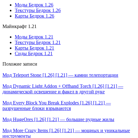
Моды Бедрок 1.26
Текстуры Бедрок 1.26
Карты Бедрок 1.26
Майнкрафт 1.21
Моды Бедрок 1.21
Текстуры Бедрок 1.21
Карты Бедрок 1.21
Сиды Бедрок 1.21
Похожие записи
Мод Teleport Stone [1.26] [1.21] — камни телепортации
Мод Dynamic Light Addon + Offhand Torch [1.26] [1.21] —
динамической освещение и факел в другой руке
Мод Every Block You Break Explodes [1.26] [1.21] —
разрушенные блоки взрываются
Мод HugeOres [1.26] [1.21] — большие рудные жилы
Мод More Crazy Items [1.26] [1.21] — мощных и уникальные
инструменты