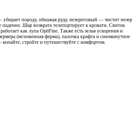
убирает породу, обнажая руду, незеритовый — чистит незер
 падение. Шар возврата телепортирует к кровати. Свиток
ботает как лупа OptiFine. Также есть зелья ускорения и
 фермера (мгновенная ферма), палочка крафта и сиюминутное
копайте, стройте и путешествуйте с комфортом.