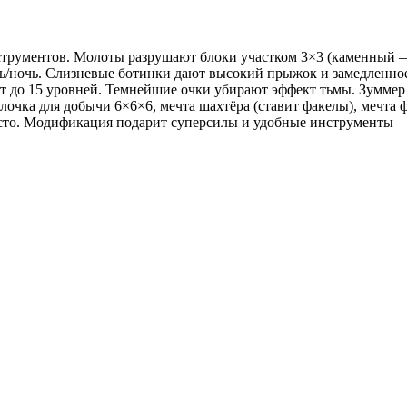
трументов. Молоты разрушают блоки участком 3×3 (каменный — 
ь/ночь. Слизневые ботинки дают высокий прыжок и замедленное
до 15 уровней. Темнейшие очки убирают эффект тьмы. Зуммер ра
алочка для добычи 6×6×6, мечта шахтёра (ставит факелы), мечта
есто. Модификация подарит суперсилы и удобные инструменты — 