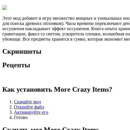
Этот мод добавит в игру множество мощных и уникальных инс
для поиска древних обломков). Часы времени переключают ден
иссушения накладывает эффект иссушения. Книга опыта хранит 
гравитации, факел со светом, ускоритель спешки, волшебная п
убежище. Все предметы хранятся в сумке, которая экономит м
Скриншоты
Рецепты
Как установить More Crazy Items?
Скачайте мод
Откройте файл
Активируйте его
Готово
Скачать мод More Crazy Items