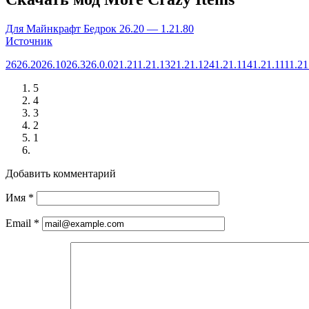
Для Майнкрафт Бедрок 26.20 — 1.21.80
Источник
26
26.20
26.10
26.3
26.0.02
1.21
1.21.132
1.21.124
1.21.114
1.21.111
1.21
5
4
3
2
1
Добавить комментарий
Имя
*
Email
*