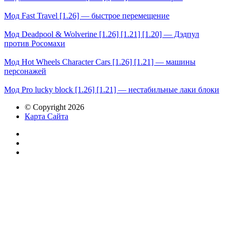
Мод Fast Travel [1.26] — быстрое перемещение
Мод Deadpool & Wolverine [1.26] [1.21] [1.20] — Дэдпул
против Росомахи
Мод Hot Wheels Character Cars [1.26] [1.21] — машины
персонажей
Мод Pro lucky block [1.26] [1.21] — нестабильные лаки блоки
© Copyright 2026
Карта Сайта