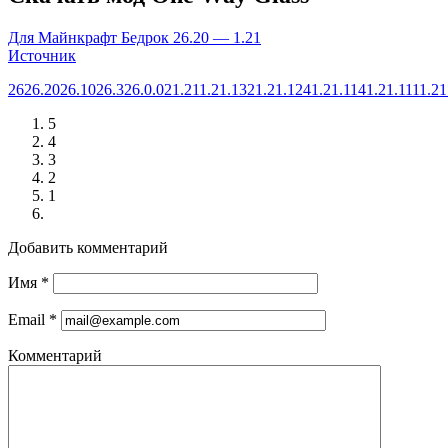
Для Майнкрафт Бедрок 26.20 — 1.21
Источник
26
26.20
26.10
26.3
26.0.02
1.21
1.21.132
1.21.124
1.21.114
1.21.111
1.21
5
4
3
2
1
Добавить комментарий
Имя
*
Email
*
Комментарий