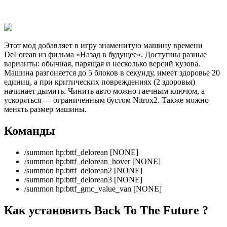
Этот мод добавляет в игру знаменитую машину времени
DeLorean из фильма «Назад в будущее». Доступны разные
варианты: обычная, парящая и несколько версий кузова.
Машина разгоняется до 5 блоков в секунду, имеет здоровье 20
единиц, а при критических повреждениях (2 здоровья)
начинает дымить. Чинить авто можно гаечным ключом, а
ускоряться — ограниченным бустом Nitrox2. Также можно
менять размер машины.
Команды
/summon hp:bttf_delorean [NONE]
/summon hp:bttf_delorean_hover [NONE]
/summon hp:bttf_delorean2 [NONE]
/summon hp:bttf_delorean3 [NONE]
/summon hp:bttf_gmc_value_van [NONE]
Как установить Back To The Future ?