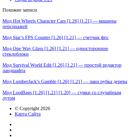
Похожие записи
Мод Hot Wheels Character Cars [1.26] [1.21] — машины
персонажей
Мод Star’s FPS Counter [1.26] [1.21] — счетчик фпс
Мод One Way Glass [1.26] [1.21] — односторонние
стеклоблоки
Мод Survival World Edit [1.26] [1.21] — простой редактор
ландшафта
Мод LumberJack’s Gamble [1.26] [1.21] — лаки рубка дерева
Мод LootBags [1.26] [1.21] [1.20] — сумки со случайным
лутом
© Copyright 2026
Карта Сайта