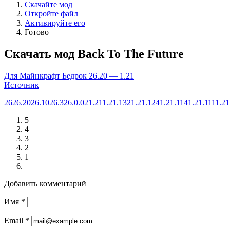
Скачайте мод
Откройте файл
Активируйте его
Готово
Скачать мод Back To The Future
Для Майнкрафт Бедрок 26.20 — 1.21
Источник
26
26.20
26.10
26.3
26.0.02
1.21
1.21.132
1.21.124
1.21.114
1.21.111
1.21
5
4
3
2
1
Добавить комментарий
Имя
*
Email
*