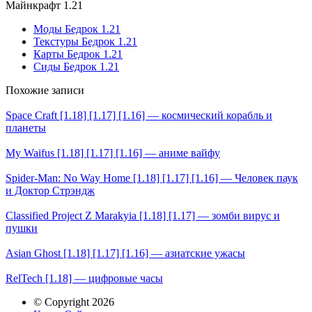
Майнкрафт 1.21
Моды Бедрок 1.21
Текстуры Бедрок 1.21
Карты Бедрок 1.21
Сиды Бедрок 1.21
Похожие записи
Space Craft [1.18] [1.17] [1.16] — космический корабль и
планеты
My Waifus [1.18] [1.17] [1.16] — аниме вайфу
Spider-Man: No Way Home [1.18] [1.17] [1.16] — Человек паук
и Доктор Стрэндж
Classified Project Z Marakyia [1.18] [1.17] — зомби вирус и
пушки
Asian Ghost [1.18] [1.17] [1.16] — азиатские ужасы
RelTech [1.18] — цифровые часы
© Copyright 2026