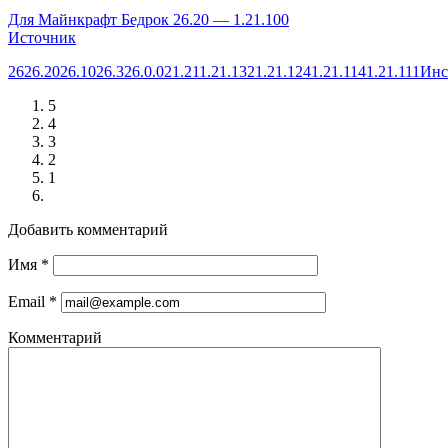
Для Майнкрафт Бедрок 26.20 — 1.21.100
Источник
26
26.20
26.10
26.3
26.0.02
1.21
1.21.132
1.21.124
1.21.114
1.21.111
Инс
5
4
3
2
1
Добавить комментарий
Имя
*
Email
*
Комментарий