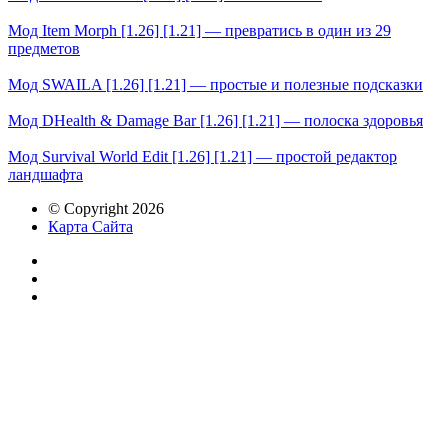
Мод Item Morph [1.26] [1.21] — превратись в один из 29
предметов
Мод SWAILA [1.26] [1.21] — простые и полезные подсказки
Мод DHealth & Damage Bar [1.26] [1.21] — полоска здоровья
Мод Survival World Edit [1.26] [1.21] — простой редактор
ландшафта
© Copyright 2026
Карта Сайта