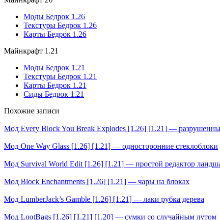
Моды Бедрок 1.26
Текстуры Бедрок 1.26
Карты Бедрок 1.26
Майнкрафт 1.21
Моды Бедрок 1.21
Текстуры Бедрок 1.21
Карты Бедрок 1.21
Сиды Бедрок 1.21
Похожие записи
Мод Every Block You Break Explodes [1.26] [1.21] — разрушенн
Мод One Way Glass [1.26] [1.21] — односторонние стеклоблоки
Мод Survival World Edit [1.26] [1.21] — простой редактор ландш
Мод Block Enchantments [1.26] [1.21] — чары на блоках
Мод LumberJack’s Gamble [1.26] [1.21] — лаки рубка дерева
Мод LootBags [1.26] [1.21] [1.20] — сумки со случайным лутом