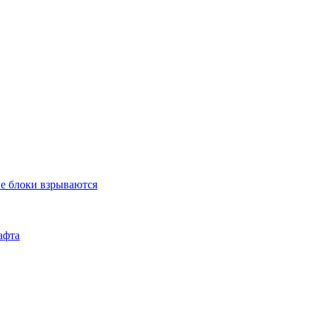
ые блоки взрываются
афта