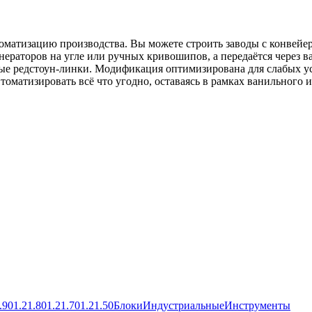
оматизацию производства. Вы можете строить заводы с конвейер
нераторов на угле или ручных кривошипов, а передаётся через 
ые редстоун-линки. Модификация оптимизирована для слабых ус
оматизировать всё что угодно, оставаясь в рамках ванильного 
.90
1.21.80
1.21.70
1.21.50
Блоки
Индустриальные
Инструменты