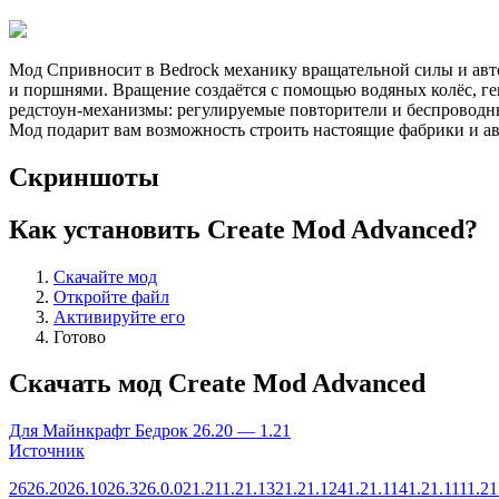
Мод Cпривносит в Bedrock механику вращательной силы и авт
и поршнями. Вращение создаётся с помощью водяных колёс, ге
редстоун-механизмы: регулируемые повторители и беспроводн
Мод подарит вам возможность строить настоящие фабрики и авт
Скриншоты
Как установить Create Mod Advanced?
Скачайте мод
Откройте файл
Активируйте его
Готово
Скачать мод Create Mod Advanced
Для Майнкрафт Бедрок 26.20 — 1.21
Источник
26
26.20
26.10
26.3
26.0.02
1.21
1.21.132
1.21.124
1.21.114
1.21.111
1.21