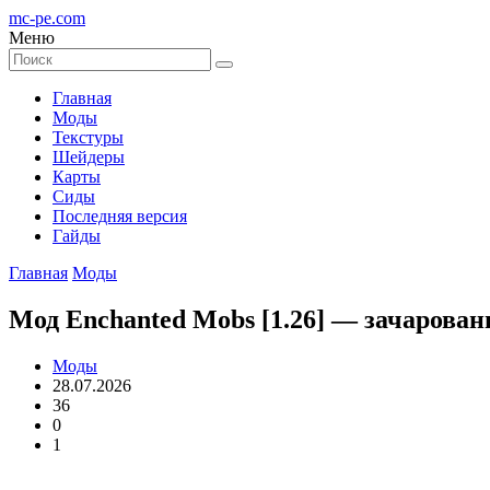
mc-pe
.com
Меню
Главная
Моды
Текстуры
Шейдеры
Карты
Сиды
Последняя версия
Гайды
Главная
Моды
Мод Enchanted Mobs [1.26] — зачарова
Моды
28.07.2026
36
0
1