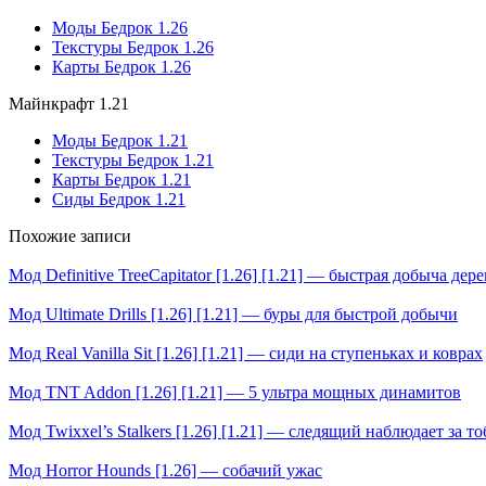
Моды Бедрок 1.26
Текстуры Бедрок 1.26
Карты Бедрок 1.26
Майнкрафт 1.21
Моды Бедрок 1.21
Текстуры Бедрок 1.21
Карты Бедрок 1.21
Сиды Бедрок 1.21
Похожие записи
Мод Definitive TreeCapitator [1.26] [1.21] — быстрая добыча дере
Мод Ultimate Drills [1.26] [1.21] — буры для быстрой добычи
Мод Real Vanilla Sit [1.26] [1.21] — сиди на ступеньках и коврах
Мод TNT Addon [1.26] [1.21] — 5 ультра мощных динамитов
Мод Twixxel’s Stalkers [1.26] [1.21] — cледящий наблюдает за т
Мод Horror Hounds [1.26] — собачий ужас