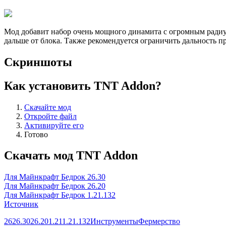
Мод добавит набор очень мощного динамита с огромным радиус
дальше от блока. Также рекомендуется ограничить дальность
Скриншоты
Как установить TNT Addon?
Скачайте мод
Откройте файл
Активируйте его
Готово
Скачать мод TNT Addon
Для Майнкрафт Бедрок 26.30
Для Майнкрафт Бедрок 26.20
Для Майнкрафт Бедрок 1.21.132
Источник
26
26.30
26.20
1.21
1.21.132
Инструменты
Фермерство