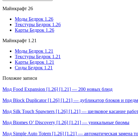
Майнкрафт 26
Моды Бедрок 1.26
Текстуры Бедрок 1.26
Карты Бедрок 1.26
Майнкрафт 1.21
Моды Бедрок 1.21
Текстуры Бедрок 1.21
Карты Бедрок 1.21
Сиды Бедрок 1.21
Похожие записи
Мод Food Expansion [1.26] [1.21] — 200 новых блюд
Мод Block Duplicator [1.26] [1.21] — дубликатор блоков и пред
Мод Silk Touch Spawners [1.26] [1.21] — шелковое касание рабо
Мод Biomes O’ Discovery [1.26] [1.21] — уникальные биомы
Мод Simple Auto Totem [1.26] [1.21] — автоматическая замена т