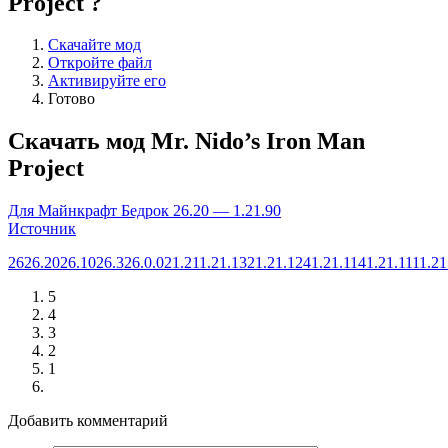
Project ?
Скачайте мод
Откройте файл
Активируйте его
Готово
Скачать мод Mr. Nido’s Iron Man
Project
Для Майнкрафт Бедрок 26.20 — 1.21.90
Источник
26
26.20
26.10
26.3
26.0.02
1.21
1.21.132
1.21.124
1.21.114
1.21.111
1.21
5
4
3
2
1
Добавить комментарий