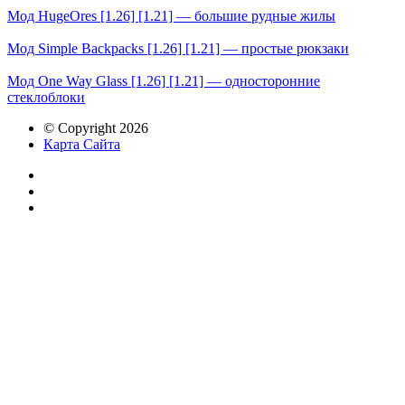
Мод HugeOres [1.26] [1.21] — большие рудные жилы
Мод Simple Backpacks [1.26] [1.21] — простые рюкзаки
Мод One Way Glass [1.26] [1.21] — односторонние
стеклоблоки
© Copyright 2026
Карта Сайта