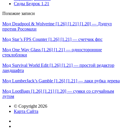
Сиды Бедрок 1.21
Похожие записи
Мод Deadpool & Wolverine [1.26] [1.21] [1.20] — Дэдпул
против Росомахи
Мод Star’s FPS Counter [1.26] [1.21] — счетчик фпс
Мод One Way Glass [1.26] [1.21] — односторонние
стеклоблоки
Мод Survival World Edit [1.26] [1.21] — простой редактор
ландшафта
Мод LumberJack’s Gamble [1.26] [1.21] — лаки рубка дерева
Мод LootBags [1.26] [1.21] [1.20] — сумки со случайным
лутом
© Copyright 2026
Карта Сайта