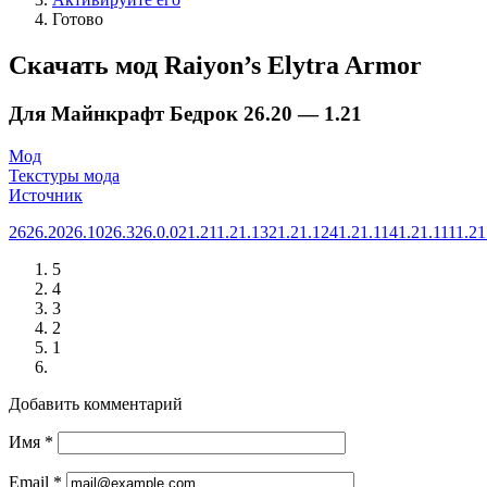
Готово
Скачать мод Raiyon’s Elytra Armor
Для Майнкрафт Бедрок 26.20 — 1.21
Мод
Текстуры мода
Источник
26
26.20
26.10
26.3
26.0.02
1.21
1.21.132
1.21.124
1.21.114
1.21.111
1.21
5
4
3
2
1
Добавить комментарий
Имя
*
Email
*