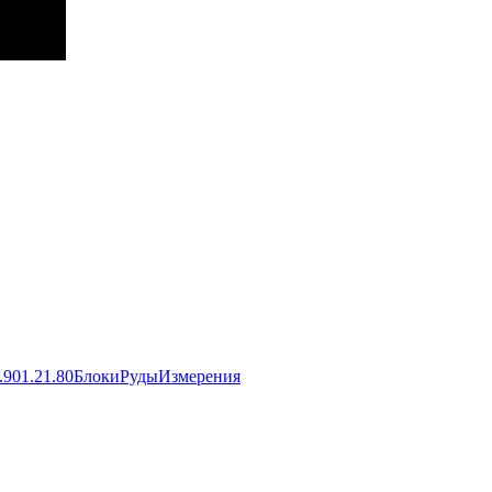
.90
1.21.80
Блоки
Руды
Измерения