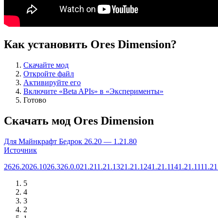
Как установить Ores Dimension?
Скачайте мод
Откройте файл
Активируйте его
Включите «Beta APIs» в «Эксперименты»
Готово
Скачать мод Ores Dimension
Для Майнкрафт Бедрок 26.20 — 1.21.80
Источник
26
26.20
26.10
26.3
26.0.02
1.21
1.21.132
1.21.124
1.21.114
1.21.111
1.21
5
4
3
2