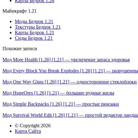
Карты Бедрок 1.26
Майнкрафт 1.21
Моды Бедрок 1.21
Текстуры Бедрок 1.21
Карты Бедрок 1.21
Сиды Бедрок 1.21
Похожие записи
Мод More Health [1.26] [1.21] — увеличение запаса здоровья
Мод Every Block You Break Explodes [1.26] [1.21] — разрушенн
Мод One Way Glass [1.26] [1.21] — односторонние стеклоблоки
Мод HugeOres [1.26] [1.21] — большие рудные жилы
Мод Simple Backpacks [1.26] [1.21] — простые рюкзаки
Мод Survival World Edit [1.26] [1.21] — простой редактор ландш
© Copyright 2026
Карта Сайта