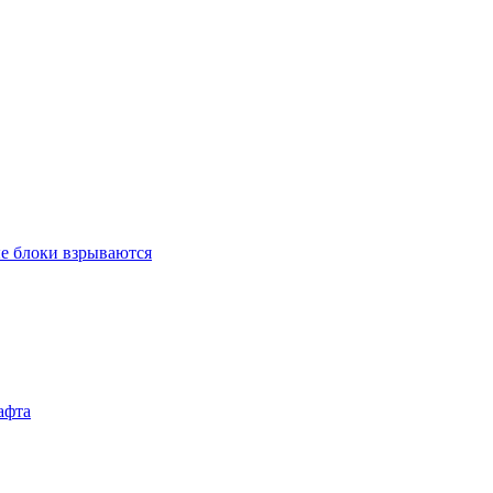
ые блоки взрываются
афта