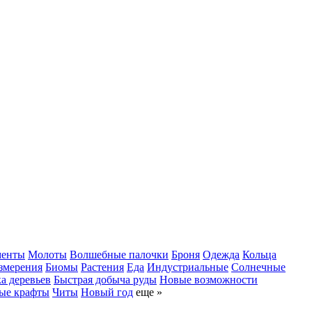
менты
Молоты
Волшебные палочки
Броня
Одежда
Кольца
змерения
Биомы
Растения
Еда
Индустриальные
Солнечные
а деревьев
Быстрая добыча руды
Новые возможности
ые крафты
Читы
Новый год
еще »