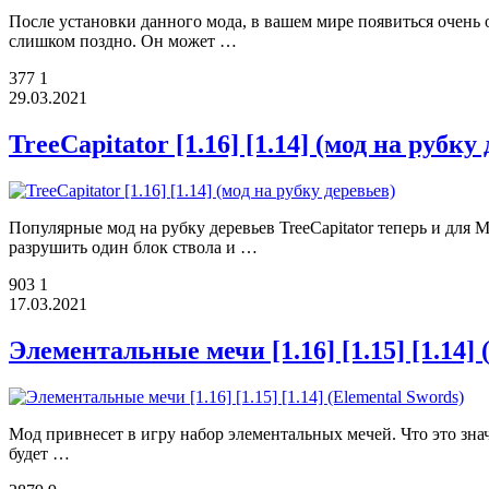
После установки данного мода, в вашем мире появиться очень 
слишком поздно. Он может …
377
1
29.03.2021
TreeCapitator [1.16] [1.14] (мод на рубку
Популярные мод на рубку деревьев TreeCapitator теперь и для
разрушить один блок ствола и …
903
1
17.03.2021
Элементальные мечи [1.16] [1.15] [1.14] 
Мод привнесет в игру набор элементальных мечей. Что это зна
будет …