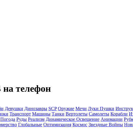
 на телефон
би
Девушки
Динозавры
SCP
Оружие
Мечи
Луки
Пушки
Инстру
локи
Транспорт
Машины
Танки
Вертолеты
Самолеты
Корабли
И
Погода
Руды
Реализм
Динамическое Освещение
Анимации
Рубк
мерство
Глобальные
Оптимизация
Космос
Звездные Войны
Нов