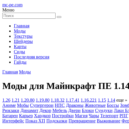
mc-pe
.com
Меню
Главная
Моды
Текстуры
Шейдеры
Карты
Сиды
Последняя версия
Гайды
Главная
Моды
Моды для Майнкрафт ПЕ 1.14
1.26
1.21
1.20.80
1.19.80
1.18.32
1.17.41
1.16.221
1.15
1.14
еще »
Аниме
Мобы
Супергерои
НПС
Драконы
Животные
Боссы
Зом
Рюкзаки
Динамит
Декор
Мебель
Двери
Блоки
Сундуки
Лаки Б
Батареи
Карьер
Хардкор
Постройки
Магия
Чары
Телепорт
РПГ
Интерфейс
Показ ХП
Подсказки
Превращение
Выживание
Фер