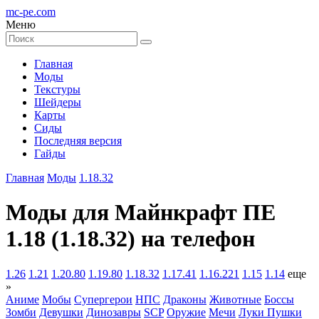
mc-pe
.com
Меню
Главная
Моды
Текстуры
Шейдеры
Карты
Сиды
Последняя версия
Гайды
Главная
Моды
1.18.32
Моды для Майнкрафт ПЕ
1.18 (1.18.32) на телефон
1.26
1.21
1.20.80
1.19.80
1.18.32
1.17.41
1.16.221
1.15
1.14
еще
»
Аниме
Мобы
Супергерои
НПС
Драконы
Животные
Боссы
Зомби
Девушки
Динозавры
SCP
Оружие
Мечи
Луки
Пушки