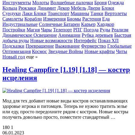
Инструменты
Молоты
Волшебные палочки
Броня
Одежда
Кольца
Рюкзаки
Динамит
Декор
Мебель
Двери
Блоки
Сундуки
Лаки Блоки
Транспорт
Машины
Танки
Вертолеты
Самолеты
Корабли
Измерения
Биомы
Растения
Еда
Индустриальные
Солнечные Батареи
Карьер
Хардкор
Постройки
Магия
Чары
Телепорт
РПГ
Погода
Руды
Реализм
Динамическое Освещение
Анимации
Рубка деревьев
Быстрая
добыча руды
Новые возможности
Интерфейс
Показ ХП
Подсказки
Превращение
Выживание
Фермерство
Глобальные
Оптимизация
Космос
Звездные Войны
Новые крафты
Читы
Новый год
еще »
Healing Campfire [1.19] [1.18] — костер
исцеления
Мод для тех добавит новые виды костров останавливающих
здоровье игрока и питомцев. Теперь не нужно тратить зелье
или еду, просто передохните рядом с костром. Новые костры
получить довольно просто, поместите стандартный …
180
1
06.01.2023