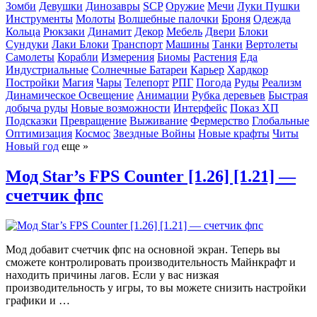
Зомби
Девушки
Динозавры
SCP
Оружие
Мечи
Луки
Пушки
Инструменты
Молоты
Волшебные палочки
Броня
Одежда
Кольца
Рюкзаки
Динамит
Декор
Мебель
Двери
Блоки
Сундуки
Лаки Блоки
Транспорт
Машины
Танки
Вертолеты
Самолеты
Корабли
Измерения
Биомы
Растения
Еда
Индустриальные
Солнечные Батареи
Карьер
Хардкор
Постройки
Магия
Чары
Телепорт
РПГ
Погода
Руды
Реализм
Динамическое Освещение
Анимации
Рубка деревьев
Быстрая
добыча руды
Новые возможности
Интерфейс
Показ ХП
Подсказки
Превращение
Выживание
Фермерство
Глобальные
Оптимизация
Космос
Звездные Войны
Новые крафты
Читы
Новый год
еще »
Мод Star’s FPS Counter [1.26] [1.21] —
счетчик фпс
Мод добавит счетчик фпс на основной экран. Теперь вы
сможете контролировать производительность Майнкрафт и
находить причины лагов. Если у вас низкая
производительность у игры, то вы можете снизить настройки
графики и …