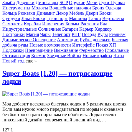
Зомби
Девушки
Динозавры
SCP
Оружие
Мечи
Луки
Пушки
Инструменты
Молоты
Волшебные палочки
Броня
Одежда
Кольца
Рюкзаки
Динамит
Декор
Мебель
Двери
Блоки
Сундуки
Лаки Блоки
Транспорт
Машины
Танки
Вертолеты
Самолеты
Корабли
Измерения
Биомы
Растения
Еда
Индустриальные
Солнечные Батареи
Карьер
Хардкор
Постройки
Магия
Чары
Телепорт
РПГ
Погода
Руды
Реализм
Динамическое Освещение
Анимации
Рубка деревьев
Быстрая
добыча руды
Новые возможности
Интерфейс
Показ ХП
Подсказки
Превращение
Выживание
Фермерство
Глобальные
Оптимизация
Космос
Звездные Войны
Новые крафты
Читы
Новый год
еще »
Super Boats [1.20] — потрясающие
лодки
Мод добавит несколько быстрых лодок в 5 различных цветах.
Если вам нужно много передвигаться по морям и океанами
без быстрого транспорта вам не обойтись. Лодки имеют
пиксельный дизайн, современный внешний вид …
127
1