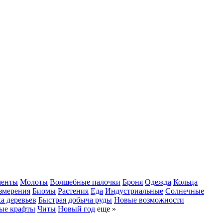
менты
Молоты
Волшебные палочки
Броня
Одежда
Кольца
змерения
Биомы
Растения
Еда
Индустриальные
Солнечные
а деревьев
Быстрая добыча руды
Новые возможности
ые крафты
Читы
Новый год
еще »