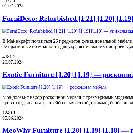
5577
1
01.07.2024
FurniDeco: Refurbished [1.21] [1.20] [1.
В Майнкрафт появиться 26 предметов функциональной мебели, 
безграничные возможности для украшения ваших построек. Д
4581
2
20.07.2024
Exotic Furniture [1.20] [1.19] — роскош
Мод добавит набор роскошной мебели с трехмерными моделями.
кроватью, диванами, волейбольная сеткой, столами, барбекю
1240
1
05.06.2024
MeoWhy Furniture [1.20] [1.19] [1.18] —