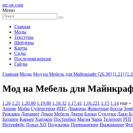
mc-pe
.com
Меню
Главная
Моды
Текстуры
Шейдеры
Карты
Сиды
Последняя версия
Гайды
Главная
Моды
Мод на Мебель для Майнкрафт [26.30] [1.21] [1.20
Мод на Мебель для Майнкрафт [1
1.26
1.21
1.20.80
1.19.80
1.18.32
1.17.41
1.16.221
1.15
1.14
еще »
Аниме
Мобы
Супергерои
НПС
Драконы
Животные
Боссы
Зом
Рюкзаки
Динамит
Декор
Мебель
Двери
Блоки
Сундуки
Лаки Б
Батареи
Карьер
Хардкор
Постройки
Магия
Чары
Телепорт
РПГ
Интерфейс
Показ ХП
Подсказки
Превращение
Выживание
Фер