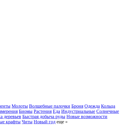
менты
Молоты
Волшебные палочки
Броня
Одежда
Кольца
змерения
Биомы
Растения
Еда
Индустриальные
Солнечные
а деревьев
Быстрая добыча руды
Новые возможности
ые крафты
Читы
Новый год
еще »