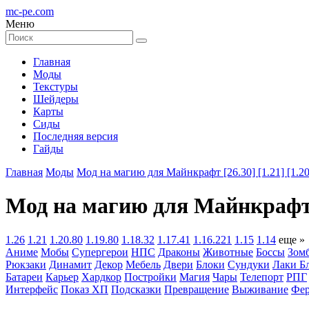
mc-pe
.com
Меню
Главная
Моды
Текстуры
Шейдеры
Карты
Сиды
Последняя версия
Гайды
Главная
Моды
Мод на магию для Майнкрафт [26.30] [1.21] [1.20]
Мод на магию для Майнкрафт [1.
1.26
1.21
1.20.80
1.19.80
1.18.32
1.17.41
1.16.221
1.15
1.14
еще »
Аниме
Мобы
Супергерои
НПС
Драконы
Животные
Боссы
Зом
Рюкзаки
Динамит
Декор
Мебель
Двери
Блоки
Сундуки
Лаки Б
Батареи
Карьер
Хардкор
Постройки
Магия
Чары
Телепорт
РПГ
Интерфейс
Показ ХП
Подсказки
Превращение
Выживание
Фер