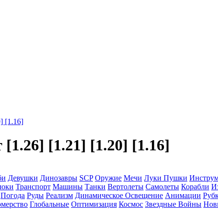
 [1.16]
26] [1.21] [1.20] [1.16]
би
Девушки
Динозавры
SCP
Оружие
Мечи
Луки
Пушки
Инстру
локи
Транспорт
Машины
Танки
Вертолеты
Самолеты
Корабли
И
Погода
Руды
Реализм
Динамическое Освещение
Анимации
Рубк
мерство
Глобальные
Оптимизация
Космос
Звездные Войны
Нов