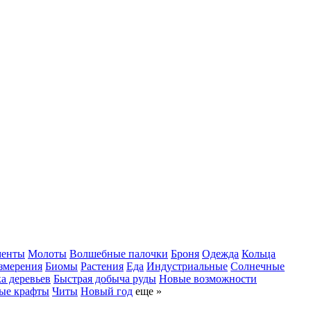
менты
Молоты
Волшебные палочки
Броня
Одежда
Кольца
змерения
Биомы
Растения
Еда
Индустриальные
Солнечные
а деревьев
Быстрая добыча руды
Новые возможности
ые крафты
Читы
Новый год
еще »