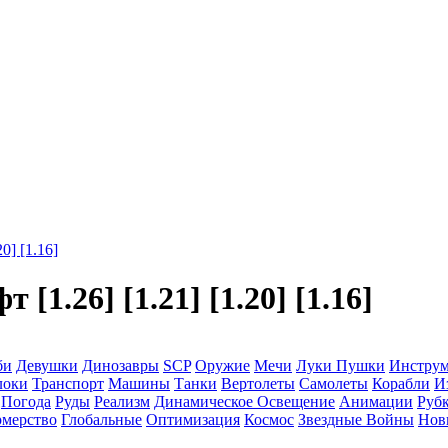
0] [1.16]
1.26] [1.21] [1.20] [1.16]
би
Девушки
Динозавры
SCP
Оружие
Мечи
Луки
Пушки
Инстру
локи
Транспорт
Машины
Танки
Вертолеты
Самолеты
Корабли
И
Погода
Руды
Реализм
Динамическое Освещение
Анимации
Рубк
мерство
Глобальные
Оптимизация
Космос
Звездные Войны
Нов