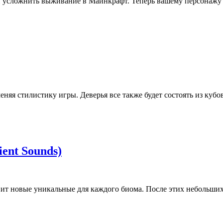
ма и усложнить выживание в Майнкрафт. Теперь вашему персонаж
еняя стилистику игры. Деверья все также будет состоять из кубов
ent Sounds)
вит новые уникальные для каждого биома. После этих небольших