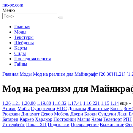
mc-pe
.com
Меню
Главная
Моды
Текстуры
Шейдеры
Карты
Сиды
Последняя версия
Гайды
Главная
Моды
Мод на реализм для Майнкрафт [26.30] [1.21] [1.2
Мод на реализм для Майнкрафт [
1.26
1.21
1.20.80
1.19.80
1.18.32
1.17.41
1.16.221
1.15
1.14
еще »
Аниме
Мобы
Супергерои
НПС
Драконы
Животные
Боссы
Зом
Рюкзаки
Динамит
Декор
Мебель
Двери
Блоки
Сундуки
Лаки Б
Батареи
Карьер
Хардкор
Постройки
Магия
Чары
Телепорт
РПГ
Интерфейс
Показ ХП
Подсказки
Превращение
Выживание
Фер