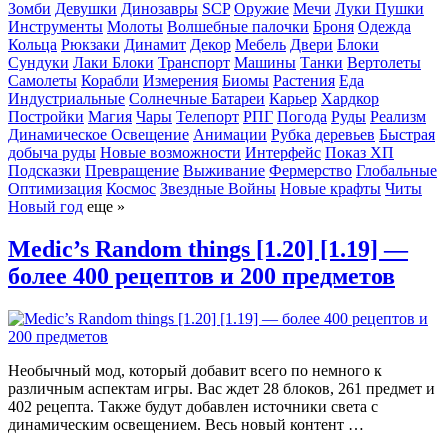
Зомби
Девушки
Динозавры
SCP
Оружие
Мечи
Луки
Пушки
Инструменты
Молоты
Волшебные палочки
Броня
Одежда
Кольца
Рюкзаки
Динамит
Декор
Мебель
Двери
Блоки
Сундуки
Лаки Блоки
Транспорт
Машины
Танки
Вертолеты
Самолеты
Корабли
Измерения
Биомы
Растения
Еда
Индустриальные
Солнечные Батареи
Карьер
Хардкор
Постройки
Магия
Чары
Телепорт
РПГ
Погода
Руды
Реализм
Динамическое Освещение
Анимации
Рубка деревьев
Быстрая
добыча руды
Новые возможности
Интерфейс
Показ ХП
Подсказки
Превращение
Выживание
Фермерство
Глобальные
Оптимизация
Космос
Звездные Войны
Новые крафты
Читы
Новый год
еще »
Medic’s Random things [1.20] [1.19] —
более 400 рецептов и 200 предметов
Необычный мод, который добавит всего по немного к
различным аспектам игры. Вас ждет 28 блоков, 261 предмет и
402 рецепта. Также будут добавлен источники света с
динамическим освещением. Весь новый контент …