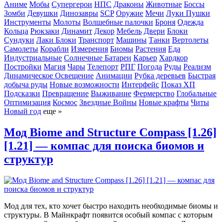
Аниме
Мобы
Супергерои
НПС
Драконы
Животные
Боссы
Зомби
Девушки
Динозавры
SCP
Оружие
Мечи
Луки
Пушки
Инструменты
Молоты
Волшебные палочки
Броня
Одежда
Кольца
Рюкзаки
Динамит
Декор
Мебель
Двери
Блоки
Сундуки
Лаки Блоки
Транспорт
Машины
Танки
Вертолеты
Самолеты
Корабли
Измерения
Биомы
Растения
Еда
Индустриальные
Солнечные Батареи
Карьер
Хардкор
Постройки
Магия
Чары
Телепорт
РПГ
Погода
Руды
Реализм
Динамическое Освещение
Анимации
Рубка деревьев
Быстрая
добыча руды
Новые возможности
Интерфейс
Показ ХП
Подсказки
Превращение
Выживание
Фермерство
Глобальные
Оптимизация
Космос
Звездные Войны
Новые крафты
Читы
Новый год
еще »
Мод Biome and Structure Compass [1.26]
[1.21] — компас для поиска биомов и
структур
Мод для тех, кто хочет быстро находить необходимые биомы и
структуры. В Майнкрафт появится особый компас с которым