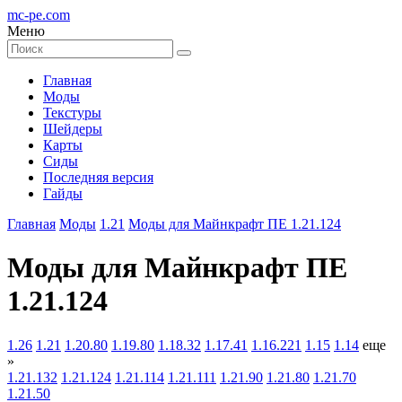
mc-pe
.com
Меню
Главная
Моды
Текстуры
Шейдеры
Карты
Сиды
Последняя версия
Гайды
Главная
Моды
1.21
Моды для Майнкрафт ПЕ 1.21.124
Моды для Майнкрафт ПЕ
1.21.124
1.26
1.21
1.20.80
1.19.80
1.18.32
1.17.41
1.16.221
1.15
1.14
еще
»
1.21.132
1.21.124
1.21.114
1.21.111
1.21.90
1.21.80
1.21.70
1.21.50