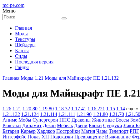
mc-pe
.com
Меню
Главная
Моды
Текстуры
Шейдеры
Карты
Сиды
Последняя версия
Гайды
Главная
Моды
1.21
Моды для Майнкрафт ПЕ 1.21.132
Моды для Майнкрафт ПЕ 1.21
1.26
1.21
1.20.80
1.19.80
1.18.32
1.17.41
1.16.221
1.15
1.14
еще »
1.21.132
1.21.124
1.21.114
1.21.111
1.21.90
1.21.80
1.21.70
1.21.5
Аниме
Мобы
Супергерои
НПС
Драконы
Животные
Боссы
Зом
Рюкзаки
Динамит
Декор
Мебель
Двери
Блоки
Сундуки
Лаки Б
Батареи
Карьер
Хардкор
Постройки
Магия
Чары
Телепорт
РПГ
Интерфейс
Показ ХП
Подсказки
Превращение
Выживание
Фер