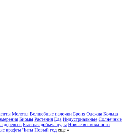
менты
Молоты
Волшебные палочки
Броня
Одежда
Кольца
змерения
Биомы
Растения
Еда
Индустриальные
Солнечные
а деревьев
Быстрая добыча руды
Новые возможности
ые крафты
Читы
Новый год
еще »