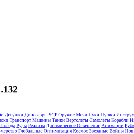
.132
0
би
Девушки
Динозавры
SCP
Оружие
Мечи
Луки
Пушки
Инстру
локи
Транспорт
Машины
Танки
Вертолеты
Самолеты
Корабли
И
Погода
Руды
Реализм
Динамическое Освещение
Анимации
Рубк
мерство
Глобальные
Оптимизация
Космос
Звездные Войны
Нов