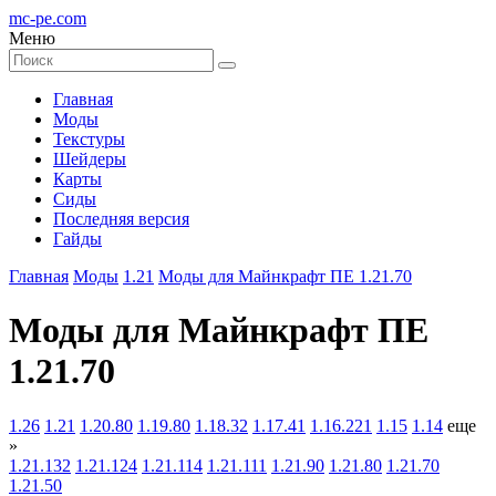
mc-pe
.com
Меню
Главная
Моды
Текстуры
Шейдеры
Карты
Сиды
Последняя версия
Гайды
Главная
Моды
1.21
Моды для Майнкрафт ПЕ 1.21.70
Моды для Майнкрафт ПЕ
1.21.70
1.26
1.21
1.20.80
1.19.80
1.18.32
1.17.41
1.16.221
1.15
1.14
еще
»
1.21.132
1.21.124
1.21.114
1.21.111
1.21.90
1.21.80
1.21.70
1.21.50