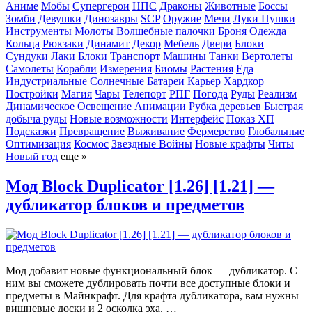
Аниме
Мобы
Супергерои
НПС
Драконы
Животные
Боссы
Зомби
Девушки
Динозавры
SCP
Оружие
Мечи
Луки
Пушки
Инструменты
Молоты
Волшебные палочки
Броня
Одежда
Кольца
Рюкзаки
Динамит
Декор
Мебель
Двери
Блоки
Сундуки
Лаки Блоки
Транспорт
Машины
Танки
Вертолеты
Самолеты
Корабли
Измерения
Биомы
Растения
Еда
Индустриальные
Солнечные Батареи
Карьер
Хардкор
Постройки
Магия
Чары
Телепорт
РПГ
Погода
Руды
Реализм
Динамическое Освещение
Анимации
Рубка деревьев
Быстрая
добыча руды
Новые возможности
Интерфейс
Показ ХП
Подсказки
Превращение
Выживание
Фермерство
Глобальные
Оптимизация
Космос
Звездные Войны
Новые крафты
Читы
Новый год
еще »
Мод Block Duplicator [1.26] [1.21] —
дубликатор блоков и предметов
Мод добавит новые функциональный блок — дубликатор. С
ним вы сможете дублировать почти все доступные блоки и
предметы в Майнкрафт. Для крафта дубликатора, вам нужны
вишневые доски и 2 осколка эха. …