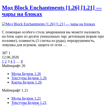
Мод Block Enchantments [1.26] [1.21] —
чары на блоках
С помощью особого стола зачарования вы можете наложить
на блок одно из десяти уникальных чар: детонация (взрыв при
поломке), плавкость (3 слитка из руды), неразрушимость,
ловушка для игроков, защита от огня …
387
1
12.06.2026
1
2
3
4
5
…
8
Майнкрафт 26
Моды Бедрок 1.26
Текстуры Бедрок 1.26
Карты Бедрок 1.26
Майнкрафт 1.21
Моды Бедрок 1.21
Текстуры Бедрок 1.21