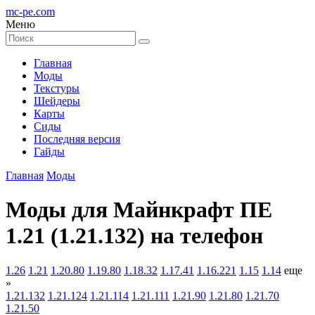
mc-pe
.com
Меню
Главная
Моды
Текстуры
Шейдеры
Карты
Сиды
Последняя версия
Гайды
Главная
Моды
Моды для Майнкрафт ПЕ
1.21 (1.21.132) на телефон
1.26
1.21
1.20.80
1.19.80
1.18.32
1.17.41
1.16.221
1.15
1.14
еще
»
1.21.132
1.21.124
1.21.114
1.21.111
1.21.90
1.21.80
1.21.70
1.21.50