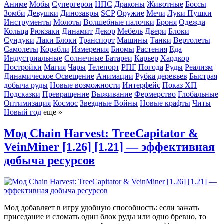
Аниме
Мобы
Супергерои
НПС
Драконы
Животные
Боссы
Зомби
Девушки
Динозавры
SCP
Оружие
Мечи
Луки
Пушки
Инструменты
Молоты
Волшебные палочки
Броня
Одежда
Кольца
Рюкзаки
Динамит
Декор
Мебель
Двери
Блоки
Сундуки
Лаки Блоки
Транспорт
Машины
Танки
Вертолеты
Самолеты
Корабли
Измерения
Биомы
Растения
Еда
Индустриальные
Солнечные Батареи
Карьер
Хардкор
Постройки
Магия
Чары
Телепорт
РПГ
Погода
Руды
Реализм
Динамическое Освещение
Анимации
Рубка деревьев
Быстрая
добыча руды
Новые возможности
Интерфейс
Показ ХП
Подсказки
Превращение
Выживание
Фермерство
Глобальные
Оптимизация
Космос
Звездные Войны
Новые крафты
Читы
Новый год
еще »
Мод Chain Harvest: TreeCapitator &
VeinMiner [1.26] [1.21] — эффективная
добыча ресурсов
Мод добавляет в игру удобную способность: если зажать
приседание и сломать один блок руды или одно бревно, то