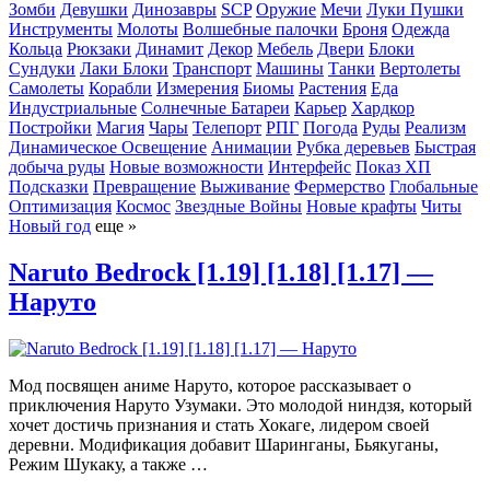
Зомби
Девушки
Динозавры
SCP
Оружие
Мечи
Луки
Пушки
Инструменты
Молоты
Волшебные палочки
Броня
Одежда
Кольца
Рюкзаки
Динамит
Декор
Мебель
Двери
Блоки
Сундуки
Лаки Блоки
Транспорт
Машины
Танки
Вертолеты
Самолеты
Корабли
Измерения
Биомы
Растения
Еда
Индустриальные
Солнечные Батареи
Карьер
Хардкор
Постройки
Магия
Чары
Телепорт
РПГ
Погода
Руды
Реализм
Динамическое Освещение
Анимации
Рубка деревьев
Быстрая
добыча руды
Новые возможности
Интерфейс
Показ ХП
Подсказки
Превращение
Выживание
Фермерство
Глобальные
Оптимизация
Космос
Звездные Войны
Новые крафты
Читы
Новый год
еще »
Naruto Bedrock [1.19] [1.18] [1.17] —
Наруто
Мод посвящен аниме Наруто, которое рассказывает о
приключения Наруто Узумаки. Это молодой ниндзя, который
хочет достичь признания и стать Хокаге, лидером своей
деревни. Модификация добавит Шаринганы, Бьякуганы,
Режим Шукаку, а также …