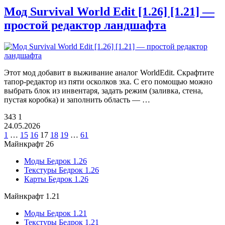
Мод Survival World Edit [1.26] [1.21] —
простой редактор ландшафта
Этот мод добавит в выживание аналог WorldEdit. Скрафтите
тапор-редактор из пяти осколков эха. С его помощью можно
выбрать блок из инвентаря, задать режим (заливка, стена,
пустая коробка) и заполнить область — …
343
1
24.05.2026
1
…
15
16
17
18
19
…
61
Майнкрафт 26
Моды Бедрок 1.26
Текстуры Бедрок 1.26
Карты Бедрок 1.26
Майнкрафт 1.21
Моды Бедрок 1.21
Текстуры Бедрок 1.21