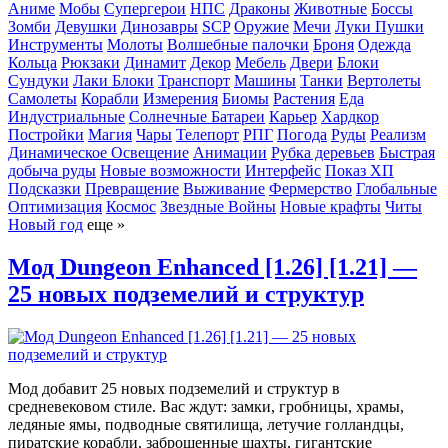
Аниме
Мобы
Супергерои
НПС
Драконы
Животные
Боссы
Зомби
Девушки
Динозавры
SCP
Оружие
Мечи
Луки
Пушки
Инструменты
Молоты
Волшебные палочки
Броня
Одежда
Кольца
Рюкзаки
Динамит
Декор
Мебель
Двери
Блоки
Сундуки
Лаки Блоки
Транспорт
Машины
Танки
Вертолеты
Самолеты
Корабли
Измерения
Биомы
Растения
Еда
Индустриальные
Солнечные Батареи
Карьер
Хардкор
Постройки
Магия
Чары
Телепорт
РПГ
Погода
Руды
Реализм
Динамическое Освещение
Анимации
Рубка деревьев
Быстрая
добыча руды
Новые возможности
Интерфейс
Показ ХП
Подсказки
Превращение
Выживание
Фермерство
Глобальные
Оптимизация
Космос
Звездные Войны
Новые крафты
Читы
Новый год
еще »
Мод Dungeon Enhanced [1.26] [1.21] —
25 новых подземелий и структур
Мод добавит 25 новых подземелий и структур в
средневековом стиле. Вас ждут: замки, гробницы, храмы,
ледяные ямы, подводные святилища, летучие голландцы,
пиратские корабли, заброшенные шахты, гигантские