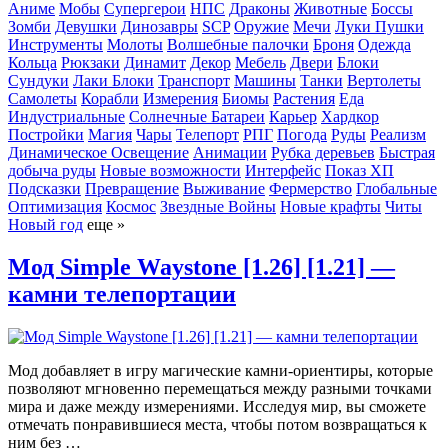
Аниме
Мобы
Супергерои
НПС
Драконы
Животные
Боссы
Зомби
Девушки
Динозавры
SCP
Оружие
Мечи
Луки
Пушки
Инструменты
Молоты
Волшебные палочки
Броня
Одежда
Кольца
Рюкзаки
Динамит
Декор
Мебель
Двери
Блоки
Сундуки
Лаки Блоки
Транспорт
Машины
Танки
Вертолеты
Самолеты
Корабли
Измерения
Биомы
Растения
Еда
Индустриальные
Солнечные Батареи
Карьер
Хардкор
Постройки
Магия
Чары
Телепорт
РПГ
Погода
Руды
Реализм
Динамическое Освещение
Анимации
Рубка деревьев
Быстрая
добыча руды
Новые возможности
Интерфейс
Показ ХП
Подсказки
Превращение
Выживание
Фермерство
Глобальные
Оптимизация
Космос
Звездные Войны
Новые крафты
Читы
Новый год
еще »
Мод Simple Waystone [1.26] [1.21] —
камни телепортации
Мод добавляет в игру магические камни-ориентиры, которые
позволяют мгновенно перемещаться между разными точками
мира и даже между измерениями. Исследуя мир, вы сможете
отмечать понравившиеся места, чтобы потом возвращаться к
ним без …