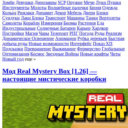
Зомби
Девушки
Динозавры
SCP
Оружие
Мечи
Луки
Пушки
Инструменты
Молоты
Волшебные палочки
Броня
Одежда
Кольца
Рюкзаки
Динамит
Декор
Мебель
Двери
Блоки
Сундуки
Лаки Блоки
Транспорт
Машины
Танки
Вертолеты
Самолеты
Корабли
Измерения
Биомы
Растения
Еда
Индустриальные
Солнечные Батареи
Карьер
Хардкор
Постройки
Магия
Чары
Телепорт
РПГ
Погода
Руды
Реализм
Динамическое Освещение
Анимации
Рубка деревьев
Быстрая
добыча руды
Новые возможности
Интерфейс
Показ ХП
Подсказки
Превращение
Выживание
Фермерство
Глобальные
Оптимизация
Космос
Звездные Войны
Новые крафты
Читы
Новый год
еще »
Мод Real Mystery Box [1.26] —
настоящие мистические коробки