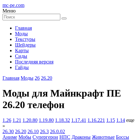
mc-pe
.com
Меню
Главная
Моды
Текстуры
Шейдеры
Карты
Сиды
Последняя версия
Гайды
Главная
Моды
26
26.20
Моды для Майнкрафт ПЕ
26.20 телефон
1.26
1.21
1.20.80
1.19.80
1.18.32
1.17.41
1.16.221
1.15
1.14
еще
»
26.30
26.20
26.10
26.3
26.0.02
Аниме
Мобы
Супергерои
НПС
Драконы
Животные
Боссы