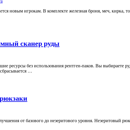
тся новым игрокам. В комплекте железная броня, меч, кирка, топ
— умный сканер руды
шие ресурсы без использования рентген-паков. Вы выбираете ру
 сбрасывается …
 рюкзаки
учшения от базового до незеритового уровня. Незеритовый рюкз