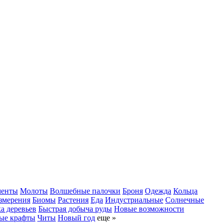
менты
Молоты
Волшебные палочки
Броня
Одежда
Кольца
змерения
Биомы
Растения
Еда
Индустриальные
Солнечные
а деревьев
Быстрая добыча руды
Новые возможности
ые крафты
Читы
Новый год
еще »