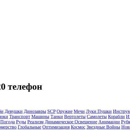
0 телефон
би
Девушки
Динозавры
SCP
Оружие
Мечи
Луки
Пушки
Инстру
локи
Транспорт
Машины
Танки
Вертолеты
Самолеты
Корабли
И
Погода
Руды
Реализм
Динамическое Освещение
Анимации
Рубк
мерство
Глобальные
Оптимизация
Космос
Звездные Войны
Нов