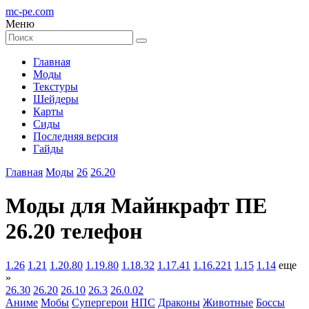
mc-pe
.com
Меню
Главная
Моды
Текстуры
Шейдеры
Карты
Сиды
Последняя версия
Гайды
Главная
Моды
26
26.20
Моды для Майнкрафт ПЕ
26.20 телефон
1.26
1.21
1.20.80
1.19.80
1.18.32
1.17.41
1.16.221
1.15
1.14
еще
»
26.30
26.20
26.10
26.3
26.0.02
Аниме
Мобы
Супергерои
НПС
Драконы
Животные
Боссы