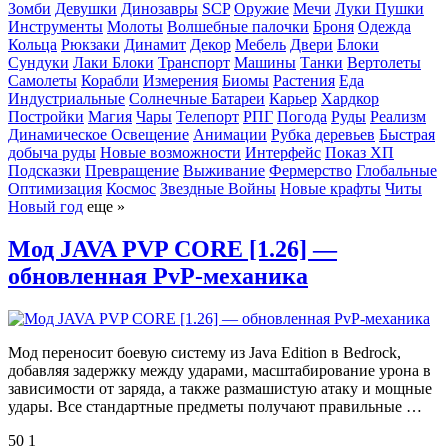
Зомби
Девушки
Динозавры
SCP
Оружие
Мечи
Луки
Пушки
Инструменты
Молоты
Волшебные палочки
Броня
Одежда
Кольца
Рюкзаки
Динамит
Декор
Мебель
Двери
Блоки
Сундуки
Лаки Блоки
Транспорт
Машины
Танки
Вертолеты
Самолеты
Корабли
Измерения
Биомы
Растения
Еда
Индустриальные
Солнечные Батареи
Карьер
Хардкор
Постройки
Магия
Чары
Телепорт
РПГ
Погода
Руды
Реализм
Динамическое Освещение
Анимации
Рубка деревьев
Быстрая
добыча руды
Новые возможности
Интерфейс
Показ ХП
Подсказки
Превращение
Выживание
Фермерство
Глобальные
Оптимизация
Космос
Звездные Войны
Новые крафты
Читы
Новый год
еще »
Мод JAVA PVP CORE [1.26] —
обновленная PvP-механика
Мод переносит боевую систему из Java Edition в Bedrock,
добавляя задержку между ударами, масштабирование урона в
зависимости от заряда, а также размашистую атаку и мощные
удары. Все стандартные предметы получают правильные …
50
1