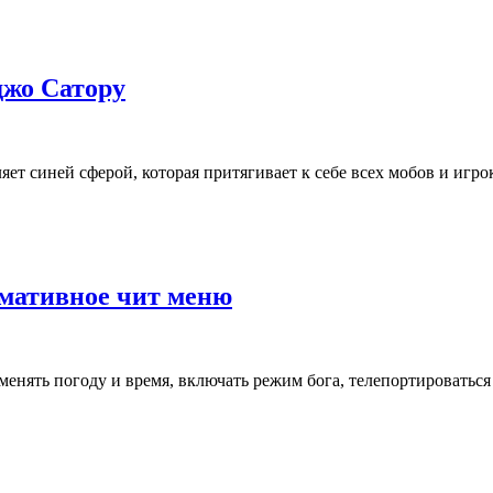
джо Сатору
т синей сферой, которая притягивает к себе всех мобов и игроко
имативное чит меню
нять погоду и время, включать режим бога, телепортироваться 