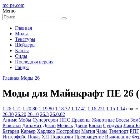
mc-pe
.com
Меню
Главная
Моды
Текстуры
Шейдеры
Карты
Сиды
Последняя версия
Гайды
Главная
Моды
26
Моды для Майнкрафт ПЕ 26 (2
1.26
1.21
1.20.80
1.19.80
1.18.32
1.17.41
1.16.221
1.15
1.14
еще »
26.30
26.20
26.10
26.3
26.0.02
Аниме
Мобы
Супергерои
НПС
Драконы
Животные
Боссы
Зом
Рюкзаки
Динамит
Декор
Мебель
Двери
Блоки
Сундуки
Лаки Б
Батареи
Карьер
Хардкор
Постройки
Магия
Чары
Телепорт
РПГ
Интерфейс
Показ ХП
Подсказки
Превращение
Выживание
Фер