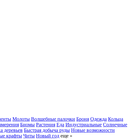
менты
Молоты
Волшебные палочки
Броня
Одежда
Кольца
змерения
Биомы
Растения
Еда
Индустриальные
Солнечные
а деревьев
Быстрая добыча руды
Новые возможности
ые крафты
Читы
Новый год
еще »