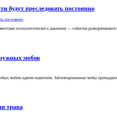
сти будут преследовать постоянно
ентами психологического давления — события разворачиваются п
енужных мобов
любых мобов одним нажатием. Заблокированные мобы пропадают
ая трава