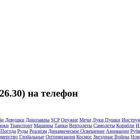
6.30) на телефон
би
Девушки
Динозавры
SCP
Оружие
Мечи
Луки
Пушки
Инстру
локи
Транспорт
Машины
Танки
Вертолеты
Самолеты
Корабли
И
Погода
Руды
Реализм
Динамическое Освещение
Анимации
Рубк
мерство
Глобальные
Оптимизация
Космос
Звездные Войны
Нов